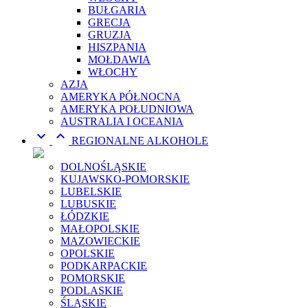
BUŁGARIA
GRECJA
GRUZJA
HISZPANIA
MOŁDAWIA
WŁOCHY
AZJA
AMERYKA PÓŁNOCNA
AMERYKA POŁUDNIOWA
AUSTRALIA I OCEANIA


REGIONALNE ALKOHOLE
DOLNOŚLĄSKIE
KUJAWSKO-POMORSKIE
LUBELSKIE
LUBUSKIE
ŁÓDZKIE
MAŁOPOLSKIE
MAZOWIECKIE
OPOLSKIE
PODKARPACKIE
POMORSKIE
PODLASKIE
ŚLĄSKIE