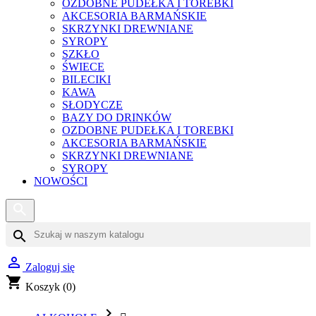
OZDOBNE PUDEŁKA I TOREBKI
AKCESORIA BARMAŃSKIE
SKRZYNKI DREWNIANE
SYROPY
SZKŁO
ŚWIECE
BILECIKI
KAWA
SŁODYCZE
BAZY DO DRINKÓW
OZDOBNE PUDEŁKA I TOREBKI
AKCESORIA BARMAŃSKIE
SKRZYNKI DREWNIANE
SYROPY
NOWOŚCI
search

Zaloguj się
shopping_cart
Koszyk
(0)
