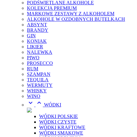
PODŚWIETLANE ALKOHOLE
KOLEKCJA PREMIUM
MARKOWE ZESTAWY Z ALKOHOLEM
ALKOHOLE W OZDOBNYCH BUTELKACH
ABSYNT
BRANDY
GIN
KONIAK
LIKIER
NALEWKA
PIWO
PROSECCO
RUM
SZAMPAN
TEQUILA
WERMUTY
WHISKY
WINO


WÓDKI
WÓDKI POLSKIE
WÓDKI CZYSTE
WÓDKI KRAFTOWE
WÓDKI SMAKOWE