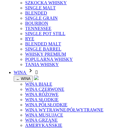
SZKOCKA WHISKY
SINGLE MALT
BLENDED
SINGLE GRAIN
BOURBON
TENNESSEE
SINGLE POT STILL
RYE
BLENDED MALT
SINGLE BARREL
WHISKY PREMIUM
POPULARNA WHISKY
TANIA WHISKY

WINA

← WINA
WINA BIAŁE
WINA CZERWONE
WINA RÓŻOWE
WINA SŁODKIE
WINA PÓŁSŁODKIE
WINA WYTRAWNE/PÓŁWYTRAWNE
WINA MUSUJĄCE
WINA GRZANE
AMERYKAŃSKIE