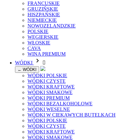
FRANCUSKIE
GRUZIŃSKIE
HISZPAŃSKIE
NIEMIECKIE
NOWOZELANDZKIE
POLSKIE
WĘGIERSKIE
WŁOSKIE
CAVA
WINA PREMIUM

WÓDKI

← WÓDKI
WÓDKI POLSKIE
WÓDKI CZYSTE
WÓDKI KRAFTOWE
WÓDKI SMAKOWE
WÓDKI PREMIUM
WÓDKI BEZALKOHOLOWE
WÓDKI WESELNE
WÓDKI W CIEKAWYCH BUTELKACH
WÓDKI POLSKIE
WÓDKI CZYSTE
WÓDKI KRAFTOWE
WÓDKI SMAKOWE