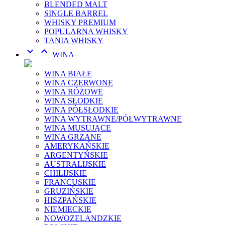
BLENDED MALT
SINGLE BARREL
WHISKY PREMIUM
POPULARNA WHISKY
TANIA WHISKY


WINA
WINA BIAŁE
WINA CZERWONE
WINA RÓŻOWE
WINA SŁODKIE
WINA PÓŁSŁODKIE
WINA WYTRAWNE/PÓŁWYTRAWNE
WINA MUSUJĄCE
WINA GRZANE
AMERYKAŃSKIE
ARGENTYŃSKIE
AUSTRALIJSKIE
CHILIJSKIE
FRANCUSKIE
GRUZIŃSKIE
HISZPAŃSKIE
NIEMIECKIE
NOWOZELANDZKIE