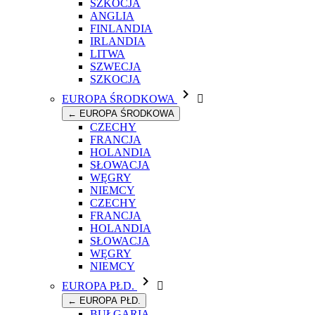
SZKOCJA
ANGLIA
FINLANDIA
IRLANDIA
LITWA
SZWECJA
SZKOCJA

EUROPA ŚRODKOWA

← EUROPA ŚRODKOWA
CZECHY
FRANCJA
HOLANDIA
SŁOWACJA
WĘGRY
NIEMCY
CZECHY
FRANCJA
HOLANDIA
SŁOWACJA
WĘGRY
NIEMCY

EUROPA PŁD.

← EUROPA PŁD.
BUŁGARIA