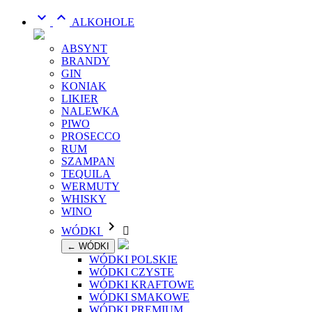


ALKOHOLE
ABSYNT
BRANDY
GIN
KONIAK
LIKIER
NALEWKA
PIWO
PROSECCO
RUM
SZAMPAN
TEQUILA
WERMUTY
WHISKY
WINO

WÓDKI

← WÓDKI
WÓDKI POLSKIE
WÓDKI CZYSTE
WÓDKI KRAFTOWE
WÓDKI SMAKOWE
WÓDKI PREMIUM