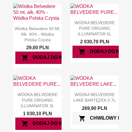
WÓDKA BELVEDERE
PURE ORGANIC
Wódka Belvedere 50 Ml,
ILLUMINATOR 6L
Alk. 40% - Wódka
Polska Czysta
2 030,70 PLN
29,00 PLN
shopping_cart
DODAJ DO KOSZ
shopping_cart
DODAJ DO KOSZYKA
WÓDKA BELVEDERE
WÓDKA BELVEDERE
PURE ORGANIC
LAKE BARTĘŻEK 0.7L
ILLUMINATOR 3L
269,90 PLN
1 030,10 PLN
shopping_cart
CHWILOWY BRAK
shopping_cart
DODAJ DO KOSZYKA