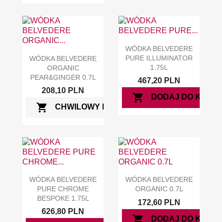
WÓDKA BELVEDERE
PURE ILLUMINATOR
WÓDKA BELVEDERE
1.75L
ORGANIC
PEAR&GINGER 0.7L
467,20 PLN
208,10 PLN
shopping_cart
DODAJ DO KOSZ
shopping_cart
CHWILOWY BRAK
WÓDKA BELVEDERE
WÓDKA BELVEDERE
PURE CHROME
ORGANIC 0.7L
BESPOKE 1.75L
172,60 PLN
626,80 PLN
shopping_cart
DODAJ DO KOSZ