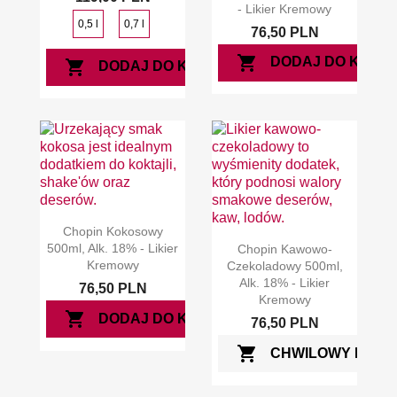
- Likier Kremowy
0,5 l
0,7 l
76,50 PLN
shopping_cart
DODAJ DO KOSZ
shopping_cart
DODAJ DO KOSZYKA
Chopin Kokosowy
500ml, Alk. 18% - Likier
Chopin Kawowo-
Kremowy
Czekoladowy 500ml,
Alk. 18% - Likier
76,50 PLN
Kremowy
shopping_cart
DODAJ DO KOSZYKA
76,50 PLN
shopping_cart
CHWILOWY BRAK