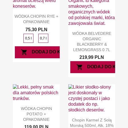
WÓDKA CHOPIN RYE +
OPAKOWANIE
75,30 PLN
WÓDKA BELVEDERE
0,5 l
0,7 l
ORGANIC
BLACKBERRY &
LEMONGRASS 0.7L
shopping_cart
DODAJ DO KOSZYKA
219,99 PLN
shopping_cart
DODAJ DO KOSZ
WÓDKA CHOPIN
POTATO +
OPAKOWANIE
Chopin Karmel Z Solą
Morską 500ml, Alk. 18%
119,00 PLN