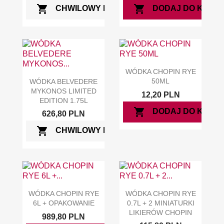
shopping_cart
shopping_cart
CHWILOWY BRAK
DODAJ DO KOSZ
WÓDKA CHOPIN RYE
50ML
WÓDKA BELVEDERE
MYKONOS LIMITED
12,20 PLN
EDITION 1.75L
shopping_cart
DODAJ DO KOSZ
626,80 PLN
shopping_cart
CHWILOWY BRAK
WÓDKA CHOPIN RYE
WÓDKA CHOPIN RYE
6L + OPAKOWANIE
0.7L + 2 MINIATURKI
LIKIERÓW CHOPIN
989,80 PLN