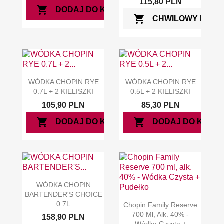
115,80 PLN
shopping_cart
DODAJ DO KOSZYKA
shopping_cart
CHWILOWY BRAK
WÓDKA CHOPIN RYE
WÓDKA CHOPIN RYE
0.7L + 2 KIELISZKI
0.5L + 2 KIELISZKI
105,90 PLN
85,30 PLN
shopping_cart
shopping_cart
DODAJ DO KOSZYKA
DODAJ DO KOSZ
WÓDKA CHOPIN
BARTENDER'S CHOICE
0.7L
Chopin Family Reserve
700 Ml, Alk. 40% -
158,90 PLN