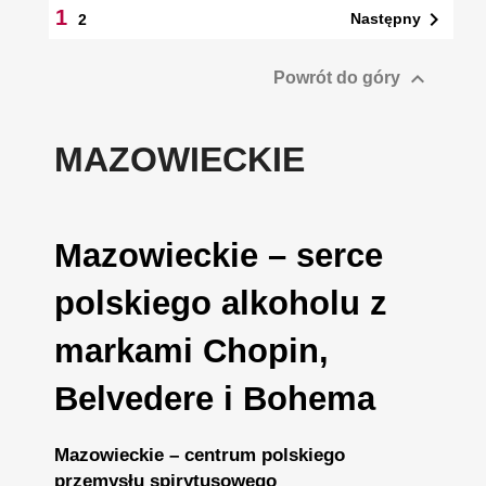
1

Następny
2

Powrót do góry
MAZOWIECKIE
Mazowieckie – serce
polskiego alkoholu z
markami Chopin,
Belvedere i Bohema
Mazowieckie – centrum polskiego
przemysłu spirytusowego