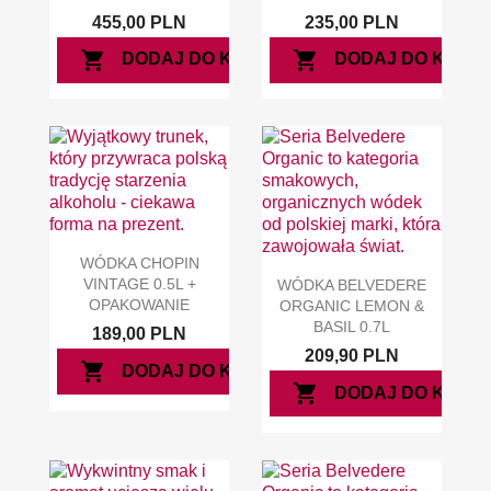
455,00 PLN
235,00 PLN
shopping_cart
shopping_cart
DODAJ DO KOSZYKA
DODAJ DO KOSZ
WÓDKA CHOPIN
VINTAGE 0.5L +
WÓDKA BELVEDERE
OPAKOWANIE
ORGANIC LEMON &
BASIL 0.7L
189,00 PLN
209,90 PLN
shopping_cart
DODAJ DO KOSZYKA
shopping_cart
DODAJ DO KOSZ