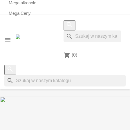
Mega alkohole
Mega Ceny
search


shopping_cart
(0)
search