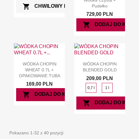
Wódka Czysta +
shopping_cart
Pudełko
CHWILOWY BRAK
729,00 PLN
shopping_cart
DODAJ DO KOSZ
WÓDKA CHOPIN
WÓDKA CHOPIN
WHEAT 0.7L +
BLENDED GOLD
OPAKOWANIE TUBA
209,00 PLN
169,00 PLN
0,7 l
1 l
shopping_cart
DODAJ DO KOSZYKA
shopping_cart
DODAJ DO KOSZ
Pokazano 1-32 z 40 pozycji