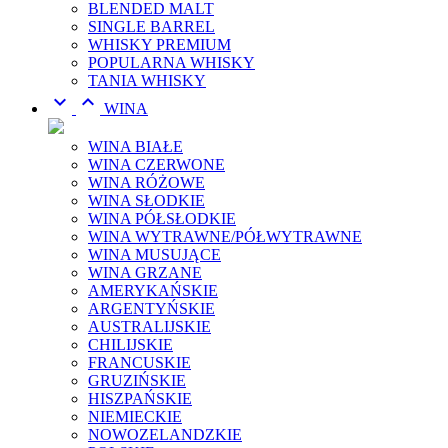
BLENDED MALT
SINGLE BARREL
WHISKY PREMIUM
POPULARNA WHISKY
TANIA WHISKY


WINA
WINA BIAŁE
WINA CZERWONE
WINA RÓŻOWE
WINA SŁODKIE
WINA PÓŁSŁODKIE
WINA WYTRAWNE/PÓŁWYTRAWNE
WINA MUSUJĄCE
WINA GRZANE
AMERYKAŃSKIE
ARGENTYŃSKIE
AUSTRALIJSKIE
CHILIJSKIE
FRANCUSKIE
GRUZIŃSKIE
HISZPAŃSKIE
NIEMIECKIE
NOWOZELANDZKIE