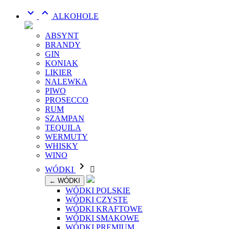


ALKOHOLE
ABSYNT
BRANDY
GIN
KONIAK
LIKIER
NALEWKA
PIWO
PROSECCO
RUM
SZAMPAN
TEQUILA
WERMUTY
WHISKY
WINO

WÓDKI

← WÓDKI
WÓDKI POLSKIE
WÓDKI CZYSTE
WÓDKI KRAFTOWE
WÓDKI SMAKOWE
WÓDKI PREMIUM