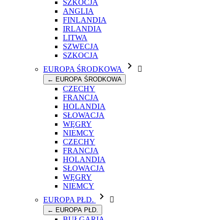
SZKOCJA
ANGLIA
FINLANDIA
IRLANDIA
LITWA
SZWECJA
SZKOCJA

EUROPA ŚRODKOWA

← EUROPA ŚRODKOWA
CZECHY
FRANCJA
HOLANDIA
SŁOWACJA
WĘGRY
NIEMCY
CZECHY
FRANCJA
HOLANDIA
SŁOWACJA
WĘGRY
NIEMCY

EUROPA PŁD.

← EUROPA PŁD.
BUŁGARIA