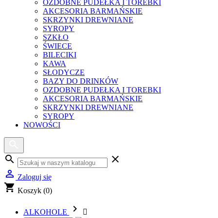
OZDOBNE PUDEŁKA I TOREBKI
AKCESORIA BARMAŃSKIE
SKRZYNKI DREWNIANE
SYROPY
SZKŁO
ŚWIECE
BILECIKI
KAWA
SŁODYCZE
BAZY DO DRINKÓW
OZDOBNE PUDEŁKA I TOREBKI
AKCESORIA BARMAŃSKIE
SKRZYNKI DREWNIANE
SYROPY
NOWOŚCI
search
clear

Zaloguj się
shopping_cart
Koszyk
(0)

ALKOHOLE
