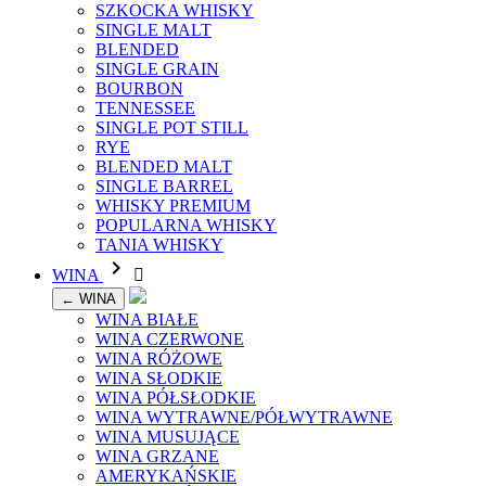
SZKOCKA WHISKY
SINGLE MALT
BLENDED
SINGLE GRAIN
BOURBON
TENNESSEE
SINGLE POT STILL
RYE
BLENDED MALT
SINGLE BARREL
WHISKY PREMIUM
POPULARNA WHISKY
TANIA WHISKY

WINA

← WINA
WINA BIAŁE
WINA CZERWONE
WINA RÓŻOWE
WINA SŁODKIE
WINA PÓŁSŁODKIE
WINA WYTRAWNE/PÓŁWYTRAWNE
WINA MUSUJĄCE
WINA GRZANE
AMERYKAŃSKIE