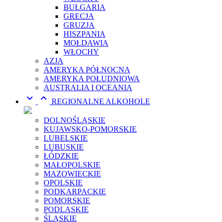
BUŁGARIA
GRECJA
GRUZJA
HISZPANIA
MOŁDAWIA
WŁOCHY
AZJA
AMERYKA PÓŁNOCNA
AMERYKA POŁUDNIOWA
AUSTRALIA I OCEANIA


REGIONALNE ALKOHOLE
DOLNOŚLĄSKIE
KUJAWSKO-POMORSKIE
LUBELSKIE
LUBUSKIE
ŁÓDZKIE
MAŁOPOLSKIE
MAZOWIECKIE
OPOLSKIE
PODKARPACKIE
POMORSKIE
PODLASKIE
ŚLĄSKIE