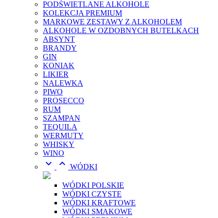
PODŚWIETLANE ALKOHOLE
KOLEKCJA PREMIUM
MARKOWE ZESTAWY Z ALKOHOLEM
ALKOHOLE W OZDOBNYCH BUTELKACH
ABSYNT
BRANDY
GIN
KONIAK
LIKIER
NALEWKA
PIWO
PROSECCO
RUM
SZAMPAN
TEQUILA
WERMUTY
WHISKY
WINO


WÓDKI
WÓDKI POLSKIE
WÓDKI CZYSTE
WÓDKI KRAFTOWE
WÓDKI SMAKOWE