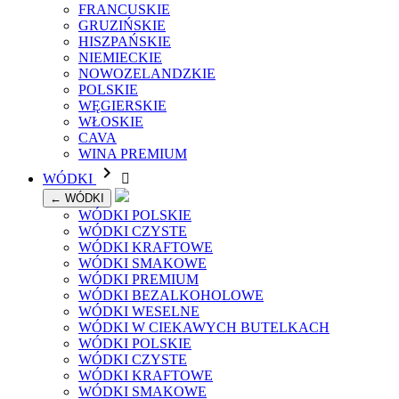
FRANCUSKIE
GRUZIŃSKIE
HISZPAŃSKIE
NIEMIECKIE
NOWOZELANDZKIE
POLSKIE
WĘGIERSKIE
WŁOSKIE
CAVA
WINA PREMIUM

WÓDKI

← WÓDKI
WÓDKI POLSKIE
WÓDKI CZYSTE
WÓDKI KRAFTOWE
WÓDKI SMAKOWE
WÓDKI PREMIUM
WÓDKI BEZALKOHOLOWE
WÓDKI WESELNE
WÓDKI W CIEKAWYCH BUTELKACH
WÓDKI POLSKIE
WÓDKI CZYSTE
WÓDKI KRAFTOWE
WÓDKI SMAKOWE